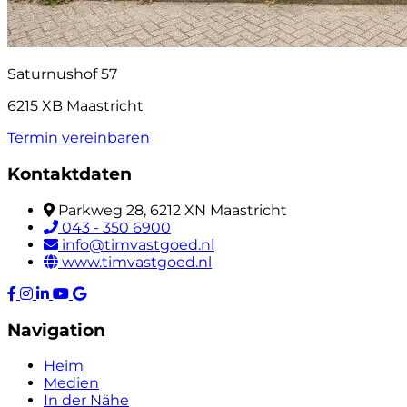
Saturnushof 57
6215 XB Maastricht
Termin vereinbaren
Kontaktdaten
Parkweg 28, 6212 XN Maastricht
043 - 350 6900
info@timvastgoed.nl
www.timvastgoed.nl
Navigation
Heim
Medien
In der Nähe