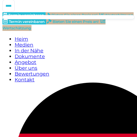
Termin vereinbaren
Bieten Sie einen Preis an!
Wertschätzung
Termin vereinbaren
Bieten Sie einen Preis an!
Wertschätzung
Heim
Medien
In der Nähe
Dokumente
Angebot
Über uns
Bewertungen
Kontakt