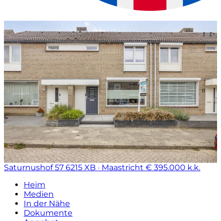
Saturnushof 57
6215 XB · Maastricht
€ 395.000 k.k.
Heim
Medien
In der Nähe
Dokumente