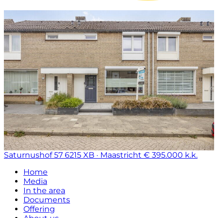
Saturnushof 57
6215 XB · Maastricht
€ 395.000 k.k.
Home
Media
In the area
Documents
Offering