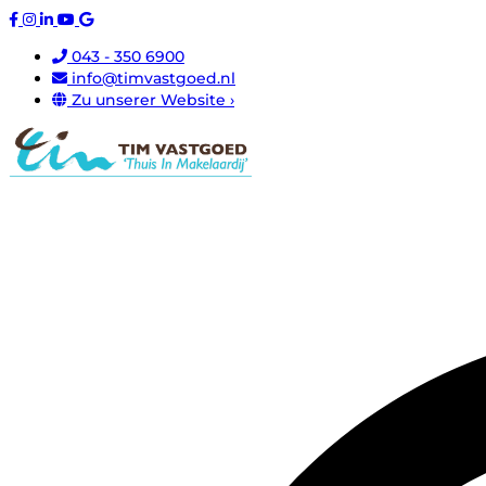
043 - 350 6900
info@timvastgoed.nl
Zu unserer Website ›