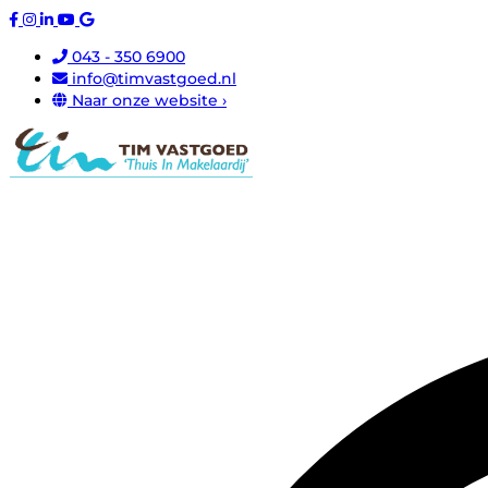
043 - 350 6900
info@timvastgoed.nl
Naar onze website ›