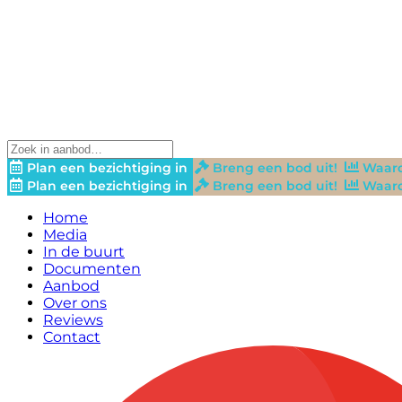
Plan een bezichtiging in
Breng een bod uit!
Waard
Plan een bezichtiging in
Breng een bod uit!
Waard
Home
Media
In de buurt
Documenten
Aanbod
Over ons
Reviews
Contact