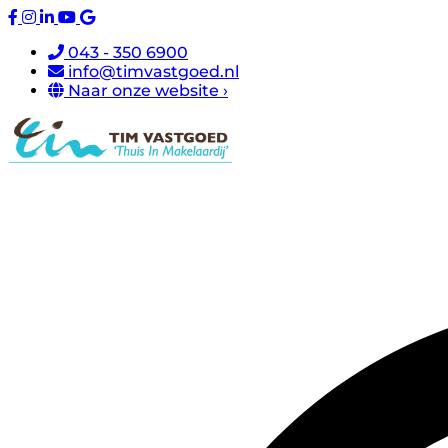
043 - 350 6900
info@timvastgoed.nl
Naar onze website ›